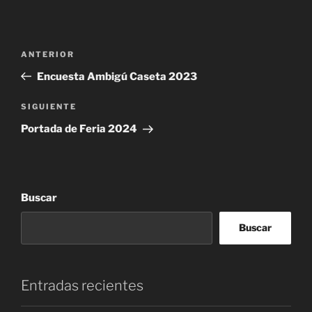
Navegación
Entrada
ANTERIOR
de
anterior:
Encuesta Ambigú Caseta 2023
entradas
Siguiente
SIGUIENTE
entrada
Portada de Feria 2024
Buscar
Buscar
Entradas recientes