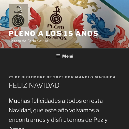
Saltar
al
contenido
PLENO A LOS 15 AÑOS
Caseta de Feria Sevilla
Menú
PUBLICADO
22 DE DICIEMBRE DE 2023
POR
MANOLO MACHUCA
EL
FELIZ NAVIDAD
Muchas felicidades a todos en esta
Navidad, que este año volvamos a
encontrarnos y disfrutemos de Paz y