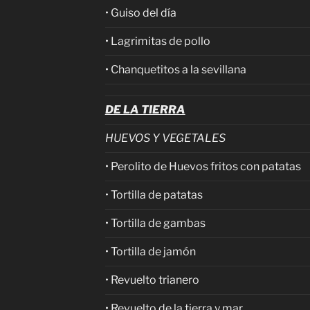
• Guiso del día
• Lagrimitas de pollo
• Chanquetitos a la sevillana
DE LA TIERRA
HUEVOS Y VEGETALES
• Perolito de Huevos fritos con patatas
• Tortilla de patatas
• Tortilla de gambas
• Tortilla de jamón
• Revuelto trianero
• Revuelto de la tierra y mar