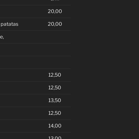
20,00
 patatas
20,00
e,
12,50
12,50
13,50
12,50
14,00
13,00