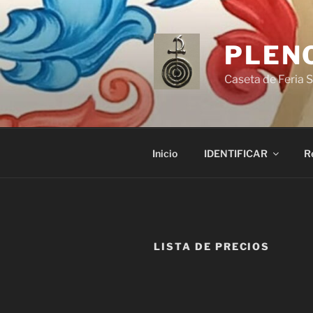
Saltar
al
contenido
PLENO
Caseta de Feria S
Inicio
IDENTIFICAR
R
LISTA DE PRECIOS