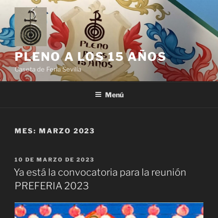
Saltar
al
contenido
PLENO A LOS 15 AÑOS
Caseta de Feria Sevilla
Menú
MES:
MARZO 2023
PUBLICADO
10 DE MARZO DE 2023
EL
Ya está la convocatoria para la reunión
PREFERIA 2023