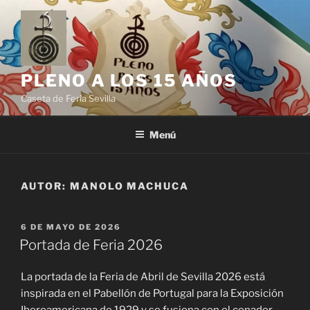
Saltar
al
contenido
PLENO A LOS 15 AÑOS
Caseta de Feria Sevilla
Menú
AUTOR:
MANOLO MACHUCA
PUBLICADO
6 DE MAYO DE 2026
EL
Portada de Feria 2026
La portada de la Feria de Abril de Sevilla 2026 está
inspirada en el Pabellón de Portugal para la Exposición
Iberoamericana de 1929 y se fusiona con el cenador