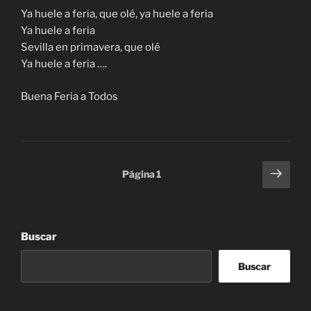
Ya huele a feria, que olé, ya huele a feria
Ya huele a feria
Sevilla en primavera, que olé
Ya huele a feria ….
Buena Feria a Todos
Paginación
Sigu
Página
1
pági
de
entradas
Buscar
Buscar