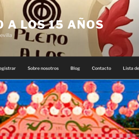
 A LOS 15 AÑOS
evilla
egistrar
Sobre nosotros
Blog
Contacto
Lista de