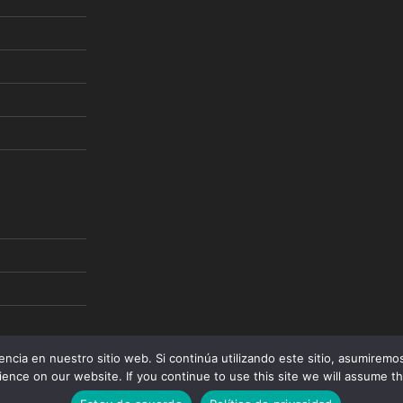
encia en nuestro sitio web. Si continúa utilizando este sitio, asumirem
ence on our website. If you continue to use this site we will assume th
nectar
Política de privacidad
Funciona gracias a W