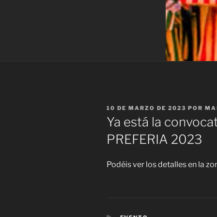
PUBLICADO
10 DE MARZO DE 2023
POR
MA
EL
Ya está la convocat
PREFERIA 2023
Podéis ver los detalles en la 