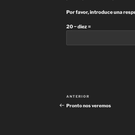
Por favor, introduce una resp
20 − diez =
Navegación
Entrada
ANTERIOR
de
anterior:
Pronto nos veremos
entradas