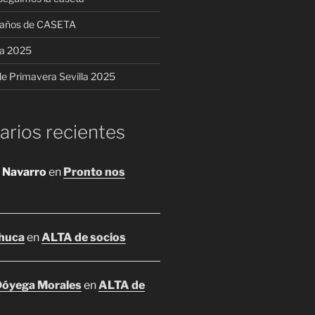
5 años de CASETA
ia 2025
 de Primavera Sevilla 2025
rios recientes
 Navarro
en
Pronto nos
huca
en
ALTA de socios
 Dóyega Morales
en
ALTA de